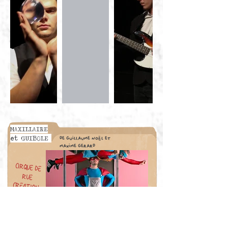
MAXILLAIRE
et GUIBOLE
de guillaume noël et
maxime gerard
cirque de
rue
création
2021
infos ici
TEASER