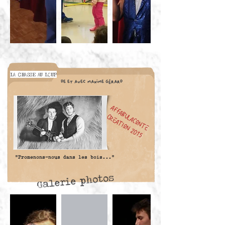
LA CHASSE AU LOUP
de et avec maxime gérard
affabulaconte
Création 2015
"Promenons-nous dans les bois..."
Galerie photos